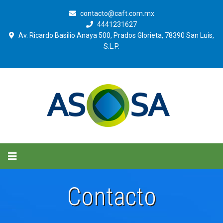
contacto@caft.com.mx
4441231627
Av. Ricardo Basilio Anaya 500, Prados Glorieta, 78390 San Luis,
S.L.P.
Contacto