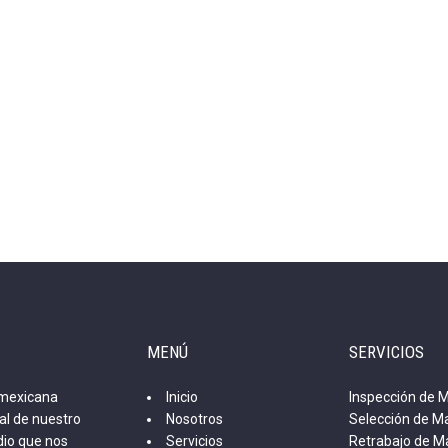
MENÚ
SERVICIOS
 mexicana
Inicio
Inspección de M
al de nuestro
Nosotros
Selección de Ma
dio que nos
Servicios
Retrabajo de Ma