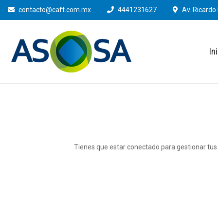
contacto@caft.com.mx
4441231627
Av. Ricardo 
In
Tienes que estar conectado para gestionar tus