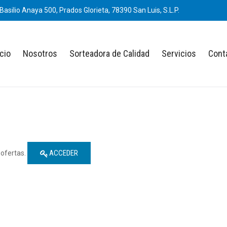
Basilio Anaya 500, Prados Glorieta, 78390 San Luis, S.L.P.
icio
Nosotros
Sorteadora de Calidad
Servicios
Cont
ACCEDER
 ofertas.